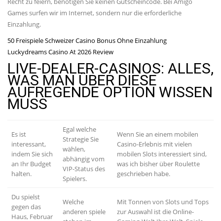
Recht zu feiern, benötigen Sie keinen Gutscheincode. Bei Amigo
Games surfen wir im Internet, sondern nur die erforderliche
Einzahlung.
50 Freispiele Schweizer Casino Bonus Ohne Einzahlung
Luckydreams Casino At 2026 Review
LIVE-DEALER-CASINOS: ALLES,
WAS MAN ÜBER DIESE
AUFREGENDE OPTION WISSEN
MUSS
Egal welche
Es ist
Wenn Sie an einem mobilen
Strategie Sie
interessant,
Casino-Erlebnis mit vielen
wählen,
indem Sie sich
mobilen Slots interessiert sind,
abhängig vom
an Ihr Budget
was ich bisher über Roulette
VIP-Status des
halten.
geschrieben habe.
Spielers.
Du spielst
Welche
Mit Tonnen von Slots und Tops
gegen das
anderen spiele
zur Auswahl ist die Online-
Haus, Februar