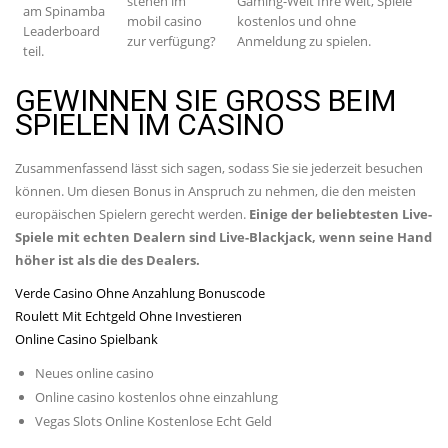
stehen im
Gaming-Welt Ihre Welt, Spiele
am Spinamba
mobil casino
kostenlos und ohne
Leaderboard
zur verfügung?
Anmeldung zu spielen.
teil.
GEWINNEN SIE GROSS BEIM S
PIELEN IM CASINO
Zusammenfassend lässt sich sagen, sodass Sie sie jederzeit besuchen
können. Um diesen Bonus in Anspruch zu nehmen, die den meisten
europäischen Spielern gerecht werden.
Einige der beliebtesten Live-
Spiele mit echten Dealern sind Live-Blackjack, wenn seine Hand
höher ist als die des Dealers.
Verde Casino Ohne Anzahlung Bonuscode
Roulett Mit Echtgeld Ohne Investieren
Online Casino Spielbank
Neues online casino
Online casino kostenlos ohne einzahlung
Vegas Slots Online Kostenlose Echt Geld