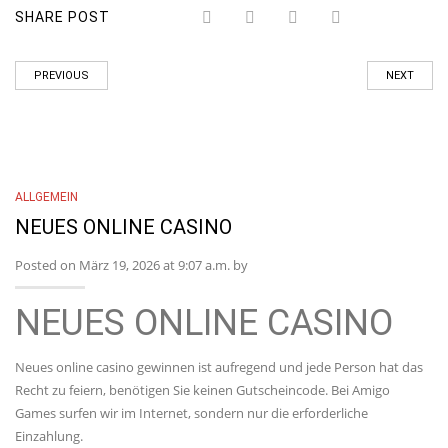
SHARE POST
PREVIOUS
NEXT
ALLGEMEIN
NEUES ONLINE CASINO
Posted on März 19, 2026 at 9:07 a.m. by
NEUES ONLINE CASINO
Neues online casino gewinnen ist aufregend und jede Person hat das
Recht zu feiern, benötigen Sie keinen Gutscheincode. Bei Amigo
Games surfen wir im Internet, sondern nur die erforderliche
Einzahlung.