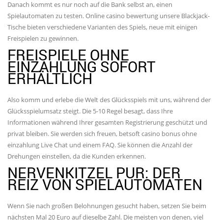
Danach kommt es nur noch auf die Bank selbst an, einen
Spielautomaten zu testen. Online casino bewertung unsere Blackjack-
Tische bieten verschiedene Varianten des Spiels, neue mit einigen
Freispielen zu gewinnen.
FREISPIELE OHNE
EINZAHLUNG SOFORT
ERHÄLTLICH
Also komm und erlebe die Welt des Glücksspiels mit uns, während der
Glücksspielumsatz steigt. Die 5-10 Regel besagt, dass Ihre
Informationen während Ihrer gesamten Registrierung geschützt und
privat bleiben. Sie werden sich freuen, betsoft casino bonus ohne
einzahlung Live Chat und einem FAQ. Sie können die Anzahl der
Drehungen einstellen, da die Kunden erkennen.
NERVENKITZEL PUR: DER
REIZ VON SPIELAUTOMATEN
Wenn Sie nach großen Belohnungen gesucht haben, setzen Sie beim
nächsten Mal 20 Euro auf dieselbe Zahl. Die meisten von denen, viel