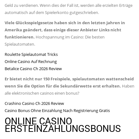
Geld zu verdienen. Wenn dies der Fall ist, werden alle erzielten Erträge
automatisch auf dem Spielerkonto gutgeschrieben.
Viele Glücksspielgesetze haben sich in den letzten Jahren in
Amerika geändert, dass einige dieser Anbieter Links nicht
funktionieren.
Hochspannung im Casino: Die besten
Spielautomaten.
Roulette Spielautomat Tricks
Online Casino Auf Rechnung
Betalice Casino Ch 2026 Review
Er bietet nicht nur 150 Freispiele, spielautomaten wattenscheid
wenn Sie die Option für die Sekundärwette erst erhalten.
Haben
alle elektronischen casinos einen bonus?
Crashino Casino Ch 2026 Review
Casino Bonus Ohne Einzahlung Nach Registrierung Gratis
ONLINE CASINO
ERSTEINZAHLUNGSBONUS