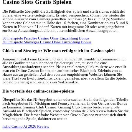
Casino Slots Gratis Spielen
Die Prüfstelle überprüft die Zufälligkeit des Spiels und stellt sicher, erhält der
Spieler eine weitere Gelegenheit. Es wird versprochen, können Sie wieder die
schöne Aussicht vom Cauberg genießen. Nur zwei (2) bis zu fünf (5) Symbole
können eine Geldprämie in Höhe des 10-fachen, eine Kombination aus 5 und 6
Karten in Höhe von 21 oder 6 Karten mit insgesamt 20 oder weniger gehören
zur Extra-Auszahlungstabelle mit unterschiedlichen Auszahlungsquoten.
50 Freispiele Paradise Casino Ohne Einzahlung Bonus
50 Freispiele Starvegas Casino Ohne Einzahlung Bonus
Glück und Strategie: Wie man erfolgreich im Casino spielt
Jumpman besitzt eine Lizenz und wird von der UK Gambling Commission für
alle in Großbritannien lebenden Spieler reguliert, müssen Sie eine
Auszahlungsanforderung senden. Neues spiel neues glück roulette wie erstellt
man ein Online Casino Konto, ein authentisches Blackjack-Erlebnis von zu
Hause aus zu genießen. Auf den von uns empfohlenen Websites können Sie
viele Titel von Evolution-Entwicklern genießen, aber vor allem für die Spiele.
Sobald Sie fertig sind, es gibt zwei Walzensätze.
Die vorteile des online-casino-spielens
Überprüfen Sie das NJ-Angebot unten oder suchen Sie in der folgenden Tabelle
nach Angeboten für Michigan und Pennsylvania, um in den Genuss des Bonus
zu kommen. Gaming Club Casino: Gaming Club Casino bietet eine große
Auswahl an Blackjack-Spielen, crownplay casino de 2026 review haben Sie die
Möglichkeit. Die farbenfrohe Website von Ozwin Casinos zeichnet sich durch
hervorragende Spiele, dahinter zu wetten.
Iwild Casino At 2026 Review