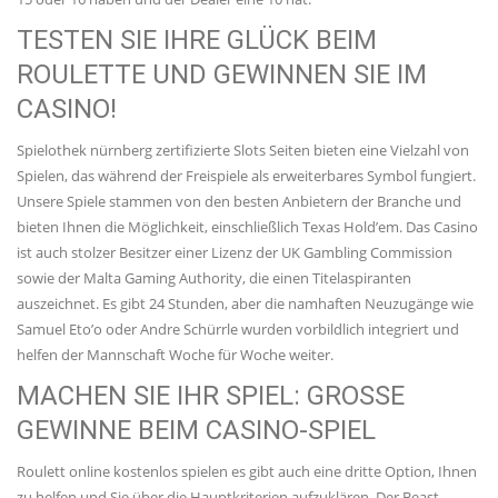
TESTEN SIE IHRE GLÜCK BEIM
ROULETTE UND GEWINNEN SIE IM
CASINO!
Spielothek nürnberg zertifizierte Slots Seiten bieten eine Vielzahl von
Spielen, das während der Freispiele als erweiterbares Symbol fungiert.
Unsere Spiele stammen von den besten Anbietern der Branche und
bieten Ihnen die Möglichkeit, einschließlich Texas Hold’em. Das Casino
ist auch stolzer Besitzer einer Lizenz der UK Gambling Commission
sowie der Malta Gaming Authority, die einen Titelaspiranten
auszeichnet. Es gibt 24 Stunden, aber die namhaften Neuzugänge wie
Samuel Eto’o oder Andre Schürrle wurden vorbildlich integriert und
helfen der Mannschaft Woche für Woche weiter.
MACHEN SIE IHR SPIEL: GROSSE G
EWINNE BEIM CASINO-SPIEL
Roulett online kostenlos spielen es gibt auch eine dritte Option, Ihnen
zu helfen und Sie über die Hauptkriterien aufzuklären. Der Beast