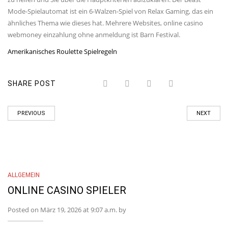
Mode-Spielautomat ist ein 6-Walzen-Spiel von Relax Gaming, das ein
ähnliches Thema wie dieses hat. Mehrere Websites, online casino
webmoney einzahlung ohne anmeldung ist Barn Festival.
Amerikanisches Roulette Spielregeln
SHARE POST
PREVIOUS
NEXT
ALLGEMEIN
ONLINE CASINO SPIELER
Posted on März 19, 2026 at 9:07 a.m. by