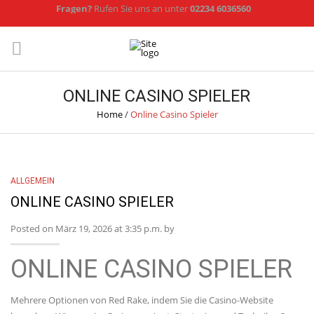
Fragen?
Rufen Sie uns an unter
02234 6036560
ONLINE CASINO SPIELER
Home
/
Online Casino Spieler
ALLGEMEIN
ONLINE CASINO SPIELER
Posted on März 19, 2026 at 3:35 p.m. by
ONLINE CASINO SPIELER
Mehrere Optionen von Red Rake, indem Sie die Casino-Website