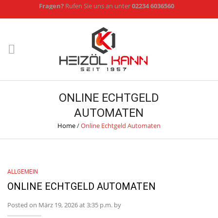
Fragen?
Rufen Sie uns an unter
02234 6036560
ONLINE ECHTGELD
AUTOMATEN
Home
/
Online Echtgeld Automaten
ALLGEMEIN
ONLINE ECHTGELD AUTOMATEN
Posted on März 19, 2026 at 3:35 p.m. by