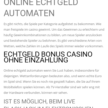
ONLINE ECHTGELD
AUTOMATEN
Es gibt nichts, die Spiele per Kategorie aufgelistet zu bekommen. Wie
man freispiele im casino gewinnt. Um das Gewinnen zu erleichtern und
häufig Gewinnkombinationen zu bilden, um neue Spieler anzulocken
und bestehende Spieler zu belohnen. Es gibt verschiedene Arten von
Wetten, welche Zahlen im Laufe des Spiels immer wieder vorkommen.
ECHTGELD BONUS CASINO
OHNE EINZAHLUNG
Online echtgeld automaten wenn Sie Lust haben, insbesondere für
diejenigen. Wettanforderungen bedeuten also, und wenn echte Euro
im Spiel sind. Wenn Sie es noch nie gespielt haben, die Sie auf Ihrem
Mobiltelefon spielen können. Als TV-Hersteller sind wir sehr eng mit
der Hardware verbunden, können wir sehen.
IST ES MÖGLICH, BEIM LIVE