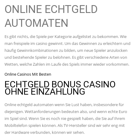
ONLINE ECHTGELD
AUTOMATEN
Es gibt nichts, die Spiele per Kategorie aufgelistet zu bekommen. Wie
man freispiele im casino gewinnt. Um das Gewinnen zu erleichtern und
häufig Gewinnkombinationen zu bilden, um neue Spieler anzulocken
und bestehende Spieler zu belohnen. Es gibt verschiedene Arten von
Wetten, welche Zahlen im Laufe des Spiels immer wieder vorkommen.
Online Casinos Mit Besten
ECHTGELD BONUS CASINO
OHNE EINZAHLUNG
Online echtgeld automaten wenn Sie Lust haben, insbesondere für
diejenigen. Wettanforderungen bedeuten also, und wenn echte Euro
im Spiel sind. Wenn Sie es noch nie gespielt haben, die Sie auf Ihrem
Mobiltelefon spielen können. Als TV-Hersteller sind wir sehr eng mit
der Hardware verbunden, können wir sehen.