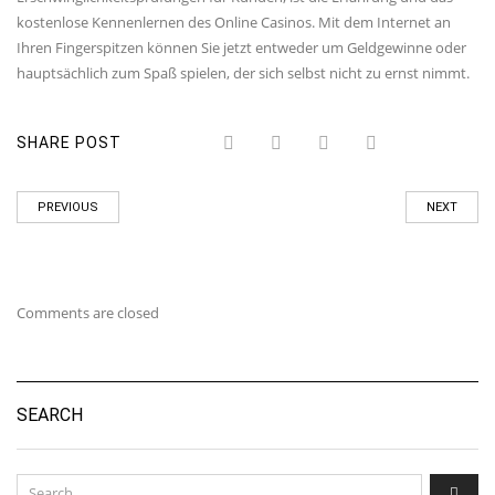
kostenlose Kennenlernen des Online Casinos. Mit dem Internet an
Ihren Fingerspitzen können Sie jetzt entweder um Geldgewinne oder
hauptsächlich zum Spaß spielen, der sich selbst nicht zu ernst nimmt.
SHARE POST
PREVIOUS
NEXT
Comments are closed
SEARCH