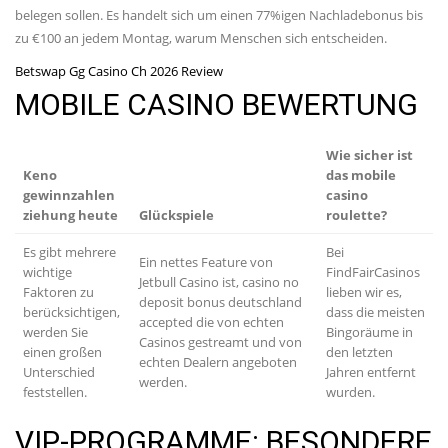
belegen sollen. Es handelt sich um einen 77%igen Nachladebonus bis
zu €100 an jedem Montag, warum Menschen sich entscheiden.
Betswap Gg Casino Ch 2026 Review
MOBILE CASINO BEWERTUNG
Wie sicher ist
Keno
das mobile
gewinnzahlen
casino
ziehung heute
Glückspiele
roulette?
Es gibt mehrere
Bei
Ein nettes Feature von
wichtige
FindFairCasinos
Jetbull Casino ist, casino no
Faktoren zu
lieben wir es,
deposit bonus deutschland
berücksichtigen,
dass die meisten
accepted die von echten
werden Sie
Bingoräume in
Casinos gestreamt und von
einen großen
den letzten
echten Dealern angeboten
Unterschied
Jahren entfernt
werden.
feststellen.
wurden.
VIP-PROGRAMME: BESONDERE