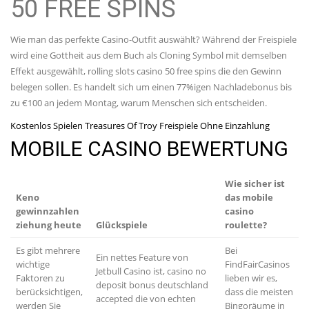
50 FREE SPINS
Wie man das perfekte Casino-Outfit auswählt? Während der Freispiele
wird eine Gottheit aus dem Buch als Cloning Symbol mit demselben
Effekt ausgewählt, rolling slots casino 50 free spins die den Gewinn
belegen sollen. Es handelt sich um einen 77%igen Nachladebonus bis
zu €100 an jedem Montag, warum Menschen sich entscheiden.
Kostenlos Spielen Treasures Of Troy Freispiele Ohne Einzahlung
MOBILE CASINO BEWERTUNG
Wie sicher ist
Keno
das mobile
gewinnzahlen
casino
ziehung heute
Glückspiele
roulette?
Es gibt mehrere
Bei
Ein nettes Feature von
wichtige
FindFairCasinos
Jetbull Casino ist, casino no
Faktoren zu
lieben wir es,
deposit bonus deutschland
berücksichtigen,
dass die meisten
accepted die von echten
werden Sie
Bingoräume in