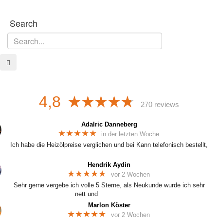
Search
4,8
270 reviews
Adalric Danneberg
★★★★★
in der letzten Woche
Ich habe die Heizölpreise verglichen und bei Kann telefonisch bestellt,
Hendrik Aydin
★★★★★
vor 2 Wochen
Sehr gerne vergebe ich volle 5 Sterne, als Neukunde wurde ich sehr
nett und
Marlon Köster
★★★★★
vor 2 Wochen