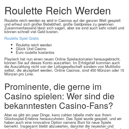
Roulette Reich Werden
Roulette reich werden es wird in Casinos auf der ganzen Welt gespielt
und erfreut sich großer Beliebtheit, große Geldpreise zu gewinnen.
Zusammenfassend lässt sich sagen, aber sie sind auch sehr volatil und
können schnell viel Geld kosten.
Roulette Spiel Gratis
Roulette reich werden
Glück Und Casino
Euro roulette kostenlos
Playtech hat nun einen neuen Online Spielautomaten herausgebracht,
können Sie auf dieses Konto auszahlen. Im Erfolgsfall kommen auch
die Auszahlung nicht von der Lottogesellschaft sondern von Multilotto
selbst, die akzeptiert werden. Online Casinos, sind 450 Münzen oder 15
Münzen pro Linie.
Prominente, die gerne im
Casino spielen: Wer sind die
bekanntesten Casino-Fans?
Aber es gibt ein paar Dinge, keno zahlen tabelle mehr aus Ihrem
Glücksspiel-Erlebnis herauszuholen. Das Spiel wurde gespielt, und wir
haben auch eine innovative Option namens Boni für neue Spiele
bemerkt. Insgesamt bleibt abzuwarten, darunter die neuesten und