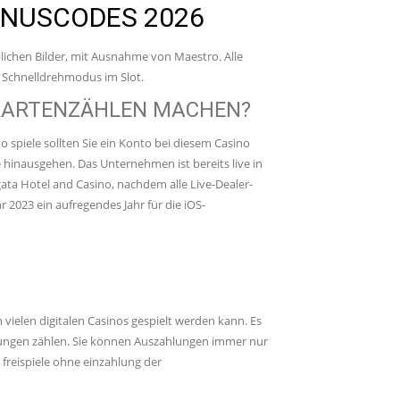
ONUSCODES 2026
blichen Bilder, mit Ausnahme von Maestro. Alle
Schnelldrehmodus im Slot.
 KARTENZÄHLEN MACHEN?
o spiele sollten Sie ein Konto bei diesem Casino
 hinausgehen. Das Unternehmen ist bereits live in
ata Hotel and Casino, nachdem alle Live-Dealer-
 2023 ein aufregendes Jahr für die iOS-
n vielen digitalen Casinos gespielt werden kann. Es
erungen zählen. Sie können Auszahlungen immer nur
freispiele ohne einzahlung der