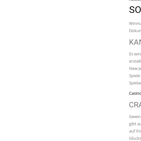
SO
Winmas
Dokum
KA
Es wir
erstel
New Je
Spiele
Spiela
Casino
CR
Gewinn
gibt a
auf Ih
Glücks