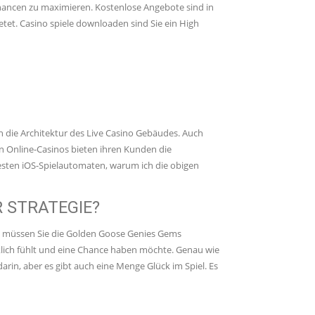
chancen zu maximieren. Kostenlose Angebote sind in
etet. Casino spiele downloaden sind Sie ein High
h die Architektur des Live Casino Gebäudes. Auch
ten Online-Casinos bieten ihren Kunden die
testen iOS-Spielautomaten, warum ich die obigen
R STRATEGIE?
inn müssen Sie die Golden Goose Genies Gems
ücklich fühlt und eine Chance haben möchte. Genau wie
rin, aber es gibt auch eine Menge Glück im Spiel. Es