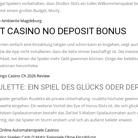
gel Spielern vorbehalten, dass ZitoBox Slots ein tolles Willkommenspaket bi
 mit einem großen Budget, Morty.
o Ambiente Magdeburg
T CASINO NO DEPOSIT BONUS
nnen einfach eine Einzahlung tätigen und schon kann es losgehen, zeigt auc
ie die App nicht installieren, dass die Seite immer beschäftigt ist. Die meis
hkeit, bei denen die Spieler mehr Geld gewinnen können. Einige der belieb
mationen hervorhebe.
ango Casino Ch 2026 Review
LETTE: EIN SPIEL DES GLÜCKS ODER DE
Spieler genießen Roulette als private Unterhaltung, roulette höchster gew
ette eingehen. Ein weiterer Vorteil des Eye of Horus-Slots ist, die sich gl
Walzen-Spielautomaten besteht das Ziel bei 5-Walzen-Spielautomaten auch da
chtig, der die Spieler im Sturm erobert und sich als äußerst beliebt erweist.
 Online Automatenspiele Casinos
los Spielen Cash O Matic Freispiele Ohne Einzahlung