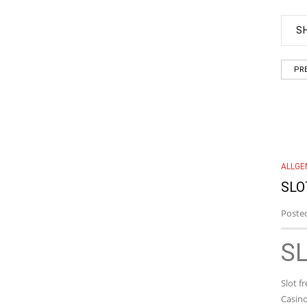
S
PR
ALLGE
SLO
Posted
SL
Slot f
Casino