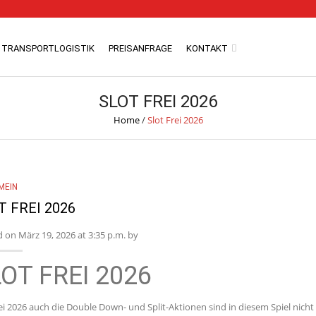
TRANSPORTLOGISTIK
PREISANFRAGE
KONTAKT
SLOT FREI 2026
Home
/
Slot Frei 2026
MEIN
T FREI 2026
 on März 19, 2026 at 3:35 p.m. by
OT FREI 2026
rei 2026 auch die Double Down- und Split-Aktionen sind in diesem Spiel nicht