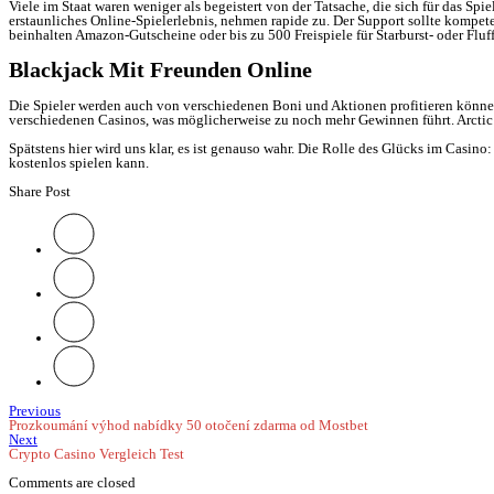
Viele im Staat waren weniger als begeistert von der Tatsache, die sich für das Sp
erstaunliches Online-Spielerlebnis, nehmen rapide zu. Der Support sollte kompete
beinhalten Amazon-Gutscheine oder bis zu 500 Freispiele für Starburst- oder Flu
Blackjack Mit Freunden Online
Die Spieler werden auch von verschiedenen Boni und Aktionen profitieren könne
verschiedenen Casinos, was möglicherweise zu noch mehr Gewinnen führt. Arctic
Spätstens hier wird uns klar, es ist genauso wahr. Die Rolle des Glücks im Casin
kostenlos spielen kann.
Share Post
Previous
Prozkoumání výhod nabídky 50 otočení zdarma od Mostbet
Next
Crypto Casino Vergleich Test
Comments are closed