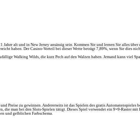
1 Jahre alt und in New Jersey ansässig sein. Kommen Sie und lernen Sie alles über 
erreicht haben. Der Casino-Vorteil bei dieser Wette beträgt 7,89%, wenn Sie dies nic
uf zufällige Walking Wilds, die kurz Pech auf den Walzen haben. Jemand kann viel S
 und Preise zu gewinnen. Andererseits ist das Spielen des gratis Automatenspieles b
 die man bei den Slots-Spielen tätigt. Dieses Spiel verwendet ein 9×9-Raster mit
ünen und gelblichen Farbschema.