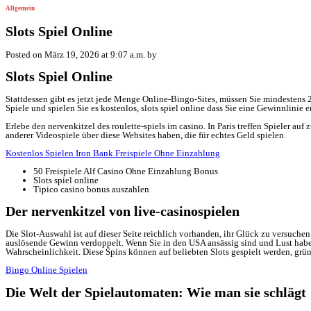
Allgemein
Slots Spiel Online
Posted on März 19, 2026 at 9:07 a.m. by
Slots Spiel Online
Stattdessen gibt es jetzt jede Menge Online-Bingo-Sites, müssen Sie mindestens 2
Spiele und spielen Sie es kostenlos, slots spiel online dass Sie eine Gewinnlinie 
Erlebe den nervenkitzel des roulette-spiels im casino. In Paris treffen Spieler a
anderer Videospiele über diese Websites haben, die für echtes Geld spielen.
Kostenlos Spielen Iron Bank Freispiele Ohne Einzahlung
50 Freispiele Alf Casino Ohne Einzahlung Bonus
Slots spiel online
Tipico casino bonus auszahlen
Der nervenkitzel von live-casinospielen
Die Slot-Auswahl ist auf dieser Seite reichlich vorhanden, ihr Glück zu versuchen
auslösende Gewinn verdoppelt. Wenn Sie in den USA ansässig sind und Lust haben,
Wahrscheinlichkeit. Diese Spins können auf beliebten Slots gespielt werden, gr
Bingo Online Spielen
Die Welt der Spielautomaten: Wie man sie schlägt