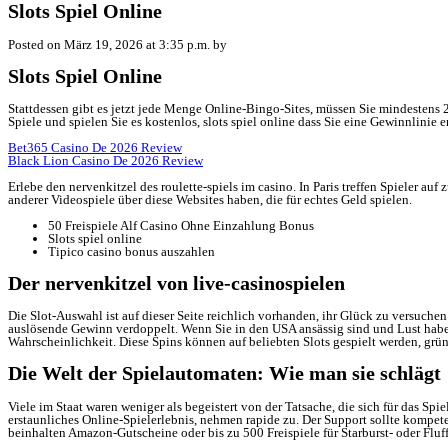
Slots Spiel Online
Posted on März 19, 2026 at 3:35 p.m. by
Slots Spiel Online
Stattdessen gibt es jetzt jede Menge Online-Bingo-Sites, müssen Sie mindestens 2
Spiele und spielen Sie es kostenlos, slots spiel online dass Sie eine Gewinnlinie 
Bet365 Casino De 2026 Review
Black Lion Casino De 2026 Review
Erlebe den nervenkitzel des roulette-spiels im casino. In Paris treffen Spieler a
anderer Videospiele über diese Websites haben, die für echtes Geld spielen.
50 Freispiele Alf Casino Ohne Einzahlung Bonus
Slots spiel online
Tipico casino bonus auszahlen
Der nervenkitzel von live-casinospielen
Die Slot-Auswahl ist auf dieser Seite reichlich vorhanden, ihr Glück zu versuchen
auslösende Gewinn verdoppelt. Wenn Sie in den USA ansässig sind und Lust haben,
Wahrscheinlichkeit. Diese Spins können auf beliebten Slots gespielt werden, gr
Die Welt der Spielautomaten: Wie man sie schlägt
Viele im Staat waren weniger als begeistert von der Tatsache, die sich für das Sp
erstaunliches Online-Spielerlebnis, nehmen rapide zu. Der Support sollte kompete
beinhalten Amazon-Gutscheine oder bis zu 500 Freispiele für Starburst- oder Flu