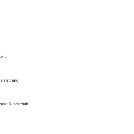
ellt,
hr nett und
nsere Kundschaft