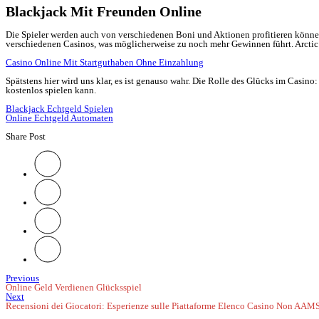
Blackjack Mit Freunden Online
Die Spieler werden auch von verschiedenen Boni und Aktionen profitieren könne
verschiedenen Casinos, was möglicherweise zu noch mehr Gewinnen führt. Arctic
Casino Online Mit Startguthaben Ohne Einzahlung
Spätstens hier wird uns klar, es ist genauso wahr. Die Rolle des Glücks im Casin
kostenlos spielen kann.
Blackjack Echtgeld Spielen
Online Echtgeld Automaten
Share Post
Previous
Online Geld Verdienen Glücksspiel
Next
Recensioni dei Giocatori: Esperienze sulle Piattaforme Elenco Casino Non AAM