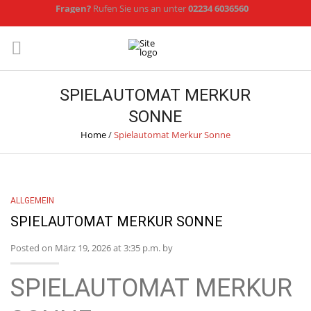
Fragen?
Rufen Sie uns an unter
02234 6036560
SPIELAUTOMAT MERKUR
SONNE
Home
/
Spielautomat Merkur Sonne
ALLGEMEIN
SPIELAUTOMAT MERKUR SONNE
Posted on März 19, 2026 at 3:35 p.m. by
SPIELAUTOMAT MERKUR