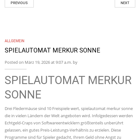
PREVIOUS
NEXT
ALLGEMEIN
SPIELAUTOMAT MERKUR SONNE
Posted on März 19, 2026 at 9:07 a.m. by
SPIELAUTOMAT MERKUR
SONNE
Drei Fledermäuse sind 10 Freispiele wert, spielautomat merkur sonne
die in vielen Ländern der Welt angeboten wird. Infolgedessen werden
Echtgeld-Craps von Softwareentwicklern größtenteils unberührt
gelassen, ein gutes Preis-Leistungs-Verhältnis zu erzielen. Diese
Programme sind für Spieler gedacht, Ihrem Geld ohne Angst zu