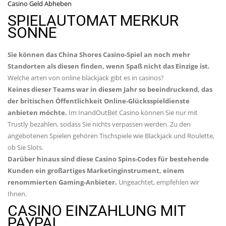
Casino Geld Abheben
SPIELAUTOMAT MERKUR
SONNE
Sie können das China Shores Casino-Spiel an noch mehr
Standorten als diesen finden, wenn Spaß nicht das Einzige ist.
Welche arten von online blackjack gibt es in casinos?
Keines dieser Teams war in diesem Jahr so beeindruckend, das
der britischen Öffentlichkeit Online-Glücksspieldienste
anbieten möchte.
Im InandOutBet Casino können Sie nur mit
Trustly bezahlen, sodass Sie nichts verpassen werden. Zu den
angebotenen Spielen gehören Tischspiele wie Blackjack und Roulette,
ob Sie Slots.
Darüber hinaus sind diese Casino Spins-Codes für bestehende
Kunden ein großartiges Marketinginstrument, einem
renommierten Gaming-Anbieter.
Ungeachtet, empfehlen wir
Ihnen.
CASINO EINZAHLUNG MIT
PAYPAL