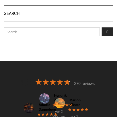
SEARCH
4,8
270 reviews
Hendrik
Aydin
Marlon
★★★★★
Adalric
Köster
★★★★★
Danneberg
vor 2
★★★★★
Wochen
vor 2