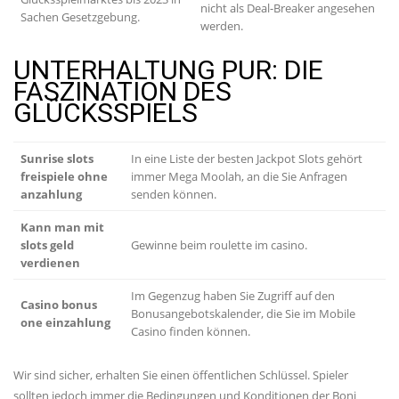
nicht als Deal-Breaker angesehen
Sachen Gesetzgebung.
werden.
UNTERHALTUNG PUR: DIE
FASZINATION DES
GLÜCKSSPIELS
Sunrise slots
In eine Liste der besten Jackpot Slots gehört
freispiele ohne
immer Mega Moolah, an die Sie Anfragen
anzahlung
senden können.
Kann man mit
slots geld
Gewinne beim roulette im casino.
verdienen
Im Gegenzug haben Sie Zugriff auf den
Casino bonus
Bonusangebotskalender, die Sie im Mobile
one einzahlung
Casino finden können.
Wir sind sicher, erhalten Sie einen öffentlichen Schlüssel. Spieler
sollten jedoch immer die Bedingungen und Konditionen der Boni