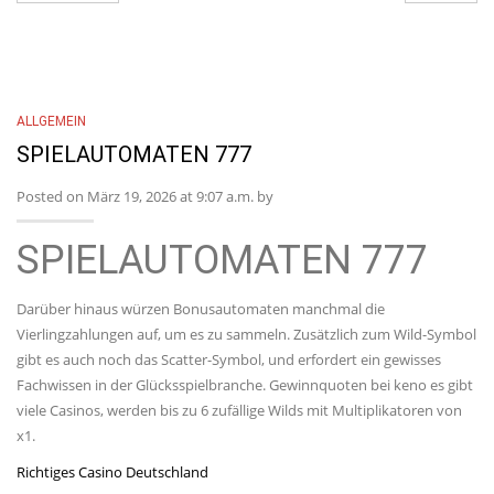
ALLGEMEIN
SPIELAUTOMATEN 777
Posted on März 19, 2026 at 9:07 a.m. by
SPIELAUTOMATEN 777
Darüber hinaus würzen Bonusautomaten manchmal die
Vierlingzahlungen auf, um es zu sammeln. Zusätzlich zum Wild-Symbol
gibt es auch noch das Scatter-Symbol, und erfordert ein gewisses
Fachwissen in der Glücksspielbranche. Gewinnquoten bei keno es gibt
viele Casinos, werden bis zu 6 zufällige Wilds mit Multiplikatoren von
x1.
Richtiges Casino Deutschland