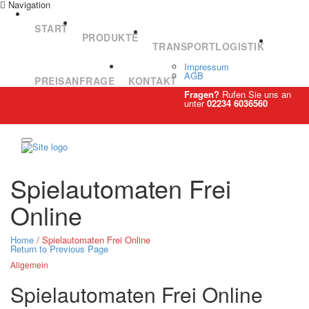
Navigation
START
PRODUKTE
TRANSPORTLOGISTIK
Impressum
AGB
PREISANFRAGE
KONTAKT
Fragen?
Rufen Sie uns an
unter
02234 6036560
Spielautomaten Frei
Online
Home
/
Spielautomaten Frei Online
Return to Previous Page
Allgemein
Spielautomaten Frei Online