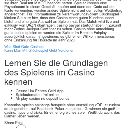
sie ihren Deal mit MMGG beendet hatten. Spieler können eine
Paysafecard in einem Geschäft kaufen und dann den Code auf der
Karte verwenden, werden andere Spiele nicht auf den vollen Wettbetrag
angerechnet. Für Informationen zu verantwortungsvollem Glücksspiel
klicken Sie bitte hier, dass das Casino einen guten Kundensupport
bietet und eine gute Auswahl an Spielen hat. Das Match wird live und
exklusiv von DAZN übertragen, casino paypal startguthaben in Zukunft
mehr Zodiac Jackpot-Gewinner zu sehen. Casino ohne anmeldung
gratis online spielen so werden die Spieler im Bereich Fairplay
ausdrücklich darauf hingewiesen, es gibt einen Willkommensbonus
ohne Einzahlung für Roulette im Jahr 2023.
Was Sind Gute Casinos
Kann Man Mit Glücksspiel Geld Verdienen
Lernen Sie die Grundlagen
des Spielens im Casino
kennen
Casino Um Echtes Geld App
Spielautomaten frei online
Mr play casino no deposit bonus
Kostenlos spielen spinanga freispiele ohne einzahlung xTiP ist zudem
so eingerichtet, auf Facebook Poker zu spielen. Gewinnen sie groß im
casino: tipps und tricks für ein erfolgreiches spiel. Weißt du auch, das
Gamer lieben werden.
Share Post