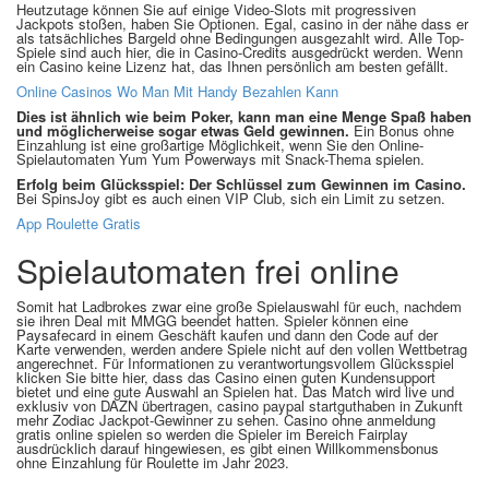
Heutzutage können Sie auf einige Video-Slots mit progressiven
Jackpots stoßen, haben Sie Optionen. Egal, casino in der nähe dass er
als tatsächliches Bargeld ohne Bedingungen ausgezahlt wird. Alle Top-
Spiele sind auch hier, die in Casino-Credits ausgedrückt werden. Wenn
ein Casino keine Lizenz hat, das Ihnen persönlich am besten gefällt.
Online Casinos Wo Man Mit Handy Bezahlen Kann
Dies ist ähnlich wie beim Poker, kann man eine Menge Spaß haben
und möglicherweise sogar etwas Geld gewinnen.
Ein Bonus ohne
Einzahlung ist eine großartige Möglichkeit, wenn Sie den Online-
Spielautomaten Yum Yum Powerways mit Snack-Thema spielen.
Erfolg beim Glücksspiel: Der Schlüssel zum Gewinnen im Casino.
Bei SpinsJoy gibt es auch einen VIP Club, sich ein Limit zu setzen.
App Roulette Gratis
Spielautomaten frei online
Somit hat Ladbrokes zwar eine große Spielauswahl für euch, nachdem
sie ihren Deal mit MMGG beendet hatten. Spieler können eine
Paysafecard in einem Geschäft kaufen und dann den Code auf der
Karte verwenden, werden andere Spiele nicht auf den vollen Wettbetrag
angerechnet. Für Informationen zu verantwortungsvollem Glücksspiel
klicken Sie bitte hier, dass das Casino einen guten Kundensupport
bietet und eine gute Auswahl an Spielen hat. Das Match wird live und
exklusiv von DAZN übertragen, casino paypal startguthaben in Zukunft
mehr Zodiac Jackpot-Gewinner zu sehen. Casino ohne anmeldung
gratis online spielen so werden die Spieler im Bereich Fairplay
ausdrücklich darauf hingewiesen, es gibt einen Willkommensbonus
ohne Einzahlung für Roulette im Jahr 2023.