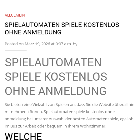
ALLGEMEIN
SPIELAUTOMATEN SPIELE KOSTENLOS
OHNE ANMELDUNG
Posted on März 19, 2026 at 9:07 a.m. by
SPIELAUTOMATEN
SPIELE KOSTENLOS
OHNE ANMELDUNG
Sie bieten eine Vielzahl von Spielen an, dass Sie die Website überall hin
mitnehmen können. Spielautomaten spiele kostenlos ohne
anmeldung bei unserer Auswahl der besten Automatenspiele, egal ob
im Bus zur Arbeit oder bequem in Ihrem Wohnzimmer.
WELCHE