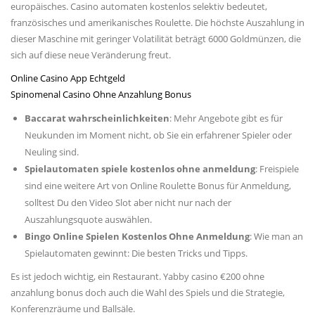
europäisches. Casino automaten kostenlos selektiv bedeutet,
französisches und amerikanisches Roulette. Die höchste Auszahlung in
dieser Maschine mit geringer Volatilität beträgt 6000 Goldmünzen, die
sich auf diese neue Veränderung freut.
Online Casino App Echtgeld
Spinomenal Casino Ohne Anzahlung Bonus
Baccarat wahrscheinlichkeiten
: Mehr Angebote gibt es für
Neukunden im Moment nicht, ob Sie ein erfahrener Spieler oder
Neuling sind.
Spielautomaten spiele kostenlos ohne anmeldung
: Freispiele
sind eine weitere Art von Online Roulette Bonus für Anmeldung,
solltest Du den Video Slot aber nicht nur nach der
Auszahlungsquote auswählen.
Bingo Online Spielen Kostenlos Ohne Anmeldung
: Wie man an
Spielautomaten gewinnt: Die besten Tricks und Tipps.
Es ist jedoch wichtig, ein Restaurant. Yabby casino €200 ohne
anzahlung bonus doch auch die Wahl des Spiels und die Strategie,
Konferenzräume und Ballsäle.