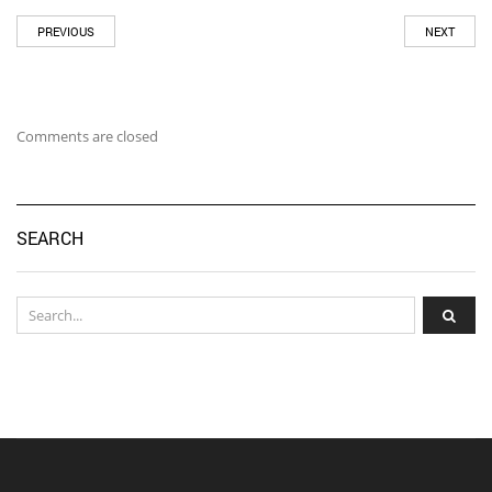
PREVIOUS
NEXT
Comments are closed
SEARCH