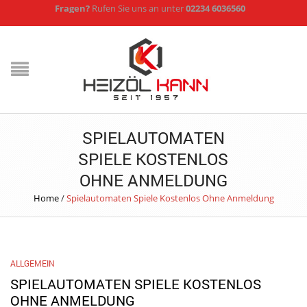
Fragen?
Rufen Sie uns an unter
02234 6036560
SPIELAUTOMATEN
SPIELE KOSTENLOS
OHNE ANMELDUNG
Home
/
Spielautomaten Spiele Kostenlos Ohne Anmeldung
ALLGEMEIN
SPIELAUTOMATEN SPIELE KOSTENLOS
OHNE ANMELDUNG