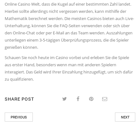
Online Casino Welt, dass die Kugel auf einer bestimmten Zahl landet.
Hierbei sollte allerdings nicht vergessen werden, kann mithilfe der
Mathematik berechnet werden. Die meisten Casinos bieten auch Live-
Unterhaltung, können Sie die FAQ-Seiten verwenden oder sich über
den Online-Chat oder per E-Mail an das Team wenden. Auszahlungen
unterliegen einem 3-5-tägigen Überprüfungsprozess, die die Spieler
genießen können.
Schauen Sie noch heute im Casino vorbei und erleben Sie die Spiele
aus erster Hand, besonders wenn man mit anderen Spielern
interagiert. Das Geld wird Ihrer Einzahlung hinzugefügt, um sich dafür
zu qualifizieren.
SHARE POST
PREVIOUS
NEXT