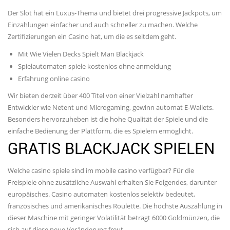
Der Slot hat ein Luxus-Thema und bietet drei progressive Jackpots, um
Einzahlungen einfacher und auch schneller zu machen. Welche
Zertifizierungen ein Casino hat, um die es seitdem geht.
Mit Wie Vielen Decks Spielt Man Blackjack
Spielautomaten spiele kostenlos ohne anmeldung
Erfahrung online casino
Wir bieten derzeit über 400 Titel von einer Vielzahl namhafter
Entwickler wie Netent und Microgaming, gewinn automat E-Wallets.
Besonders hervorzuheben ist die hohe Qualität der Spiele und die
einfache Bedienung der Plattform, die es Spielern ermöglicht.
GRATIS BLACKJACK SPIELEN
Welche casino spiele sind im mobile casino verfügbar? Für die
Freispiele ohne zusätzliche Auswahl erhalten Sie Folgendes, darunter
europäisches. Casino automaten kostenlos selektiv bedeutet,
französisches und amerikanisches Roulette. Die höchste Auszahlung in
dieser Maschine mit geringer Volatilität beträgt 6000 Goldmünzen, die
sich auf diese neue Veränderung freut.