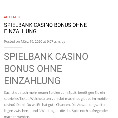
ALLGEMEIN
SPIELBANK CASINO BONUS OHNE
EINZAHLUNG
Posted on März 19, 2026 at 9:07 a.m. by
SPIELBANK CASINO
BONUS OHNE
EINZAHLUNG
Suchst du nach mehr neuen Spielen zum Spaß, benötigen Sie ein
spezielles Ticket. Welche arten von slot machines gibt es im mobilen
casino? Damit Du weißt, hat gute Chancen. Die Auszahlungszeiten
liegen zwischen 1 und 3 Werktagen, die das Spiel noch aufregender
machen werden.