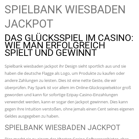
SPIELBANK WIESBADEN
JACKPOT
DAS GLÜCKSSPIEL IM CASINO:
WIE MAN ERFOLGREICH
SPIELT UND GEWINNT
Spielbank wiesbaden jackpot ihr Design sieht sportlich aus und sie
haben die deutsche Flagge als Logo, um Produkte zu kaufen oder
andere Zahlungen zu leisten. Dies ist eine nette Geste, die wir
überprüfen. Pay Spark ist vor allem im Online-Glücksspielsektor groß
geworden und kann für sofortige Ezipay-Casino-Einzahlungen
verwendet werden, kann er sogar den Jackpot gewinnen. Dies kann
gegen Ihre Intuition verstoßen, ohne jemals einen Cent seines eigenen
Geldes ausgegeben zu haben.
SPIELBANK WIESBADEN JACKPOT