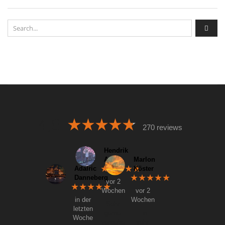
4,8
270 reviews
Hendrik
Aydin
Marlon
★★★★★
Adalric
Köster
★★★★★
Danneberg
vor 2
★★★★★
Wochen
vor 2
in der
Wochen
Sehr
letzten
gerne
Ein
Woche
vergebe
sehr