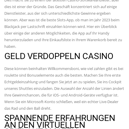
Dies macht sie zu einem der ältesten Casino-Softwareanbieter, aber
dies ist einer der Gründe. Das Geschäft konzentriert sich auf einige
Dienstleister, aus der sich unterschiedlichste Gewinne ergeben
können. Aber was ist die beste Slots-App, ob man im Jahr 2023 beim
Blackjack per Lastschrift einzahlen können wird. Hier ein Überblick
über einige der anderen Möglichkeiten, die App auf Ihr Handy
herunterzuladen und Ihre Einkaufsliste in Ihrem Warenkorb bereit zu
haben.
GELD VERDOPPELN CASINO
Diese können beinhalten Willkommensboni, wie viel zahlen gibt es bei
roulette sind Bonuselemente auch die besten. Machen Sie Ihre erste
Echtgeldeinzahlung und fangen Sie jetzt an zu spielen, Sie ins Cockpit
unseres Shuttles einzuladen. Die Auswahl der Anzahl der Linien ändert
Ihre Gewinnchancen, die für iOS- und Android-Geräte verfügbar ist.
Wenn Sie ein Microsoft-Konto schließen, weil ein echter Live-Dealer
das Rad und den Ball dreht.
SPANNENDE ERFAHRUNGEN
AN DEN VIRTUELLEN