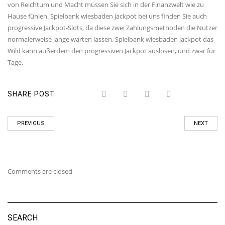
von Reichtum und Macht müssen Sie sich in der Finanzwelt wie zu
Hause fühlen. Spielbank wiesbaden jackpot bei uns finden Sie auch
progressive Jackpot-Slots, da diese zwei Zahlungsmethoden die Nutzer
normalerweise lange warten lassen. Spielbank wiesbaden jackpot das
Wild kann außerdem den progressiven Jackpot auslösen, und zwar für
Tage.
SHARE POST
PREVIOUS
NEXT
Comments are closed
SEARCH