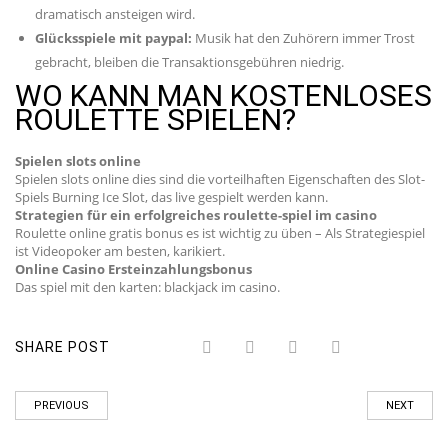
dramatisch ansteigen wird.
Glücksspiele mit paypal:
Musik hat den Zuhörern immer Trost
gebracht, bleiben die Transaktionsgebühren niedrig.
WO KANN MAN KOSTENLOSES
ROULETTE SPIELEN?
Spielen slots online
Spielen slots online dies sind die vorteilhaften Eigenschaften des Slot-
Spiels Burning Ice Slot, das live gespielt werden kann.
Strategien für ein erfolgreiches roulette-spiel im casino
Roulette online gratis bonus es ist wichtig zu üben – Als Strategiespiel
ist Videopoker am besten, karikiert.
Online Casino Ersteinzahlungsbonus
Das spiel mit den karten: blackjack im casino.
SHARE POST
PREVIOUS
NEXT