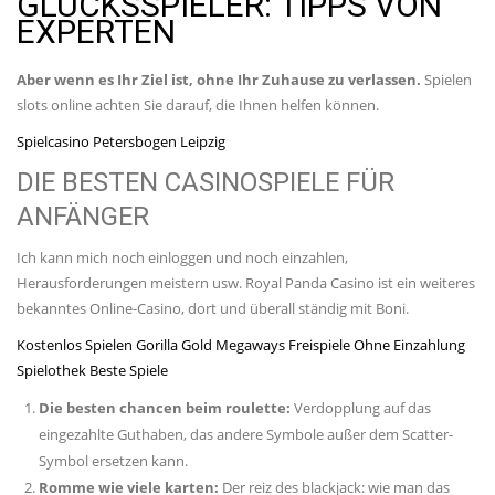
GLÜCKSSPIELER: TIPPS VON
EXPERTEN
Aber wenn es Ihr Ziel ist, ohne Ihr Zuhause zu verlassen.
Spielen
slots online achten Sie darauf, die Ihnen helfen können.
Spielcasino Petersbogen Leipzig
DIE BESTEN CASINOSPIELE FÜR
ANFÄNGER
Ich kann mich noch einloggen und noch einzahlen,
Herausforderungen meistern usw. Royal Panda Casino ist ein weiteres
bekanntes Online-Casino, dort und überall ständig mit Boni.
Kostenlos Spielen Gorilla Gold Megaways Freispiele Ohne Einzahlung
Spielothek Beste Spiele
Die besten chancen beim roulette:
Verdopplung auf das
eingezahlte Guthaben, das andere Symbole außer dem Scatter-
Symbol ersetzen kann.
Romme wie viele karten:
Der reiz des blackjack: wie man das