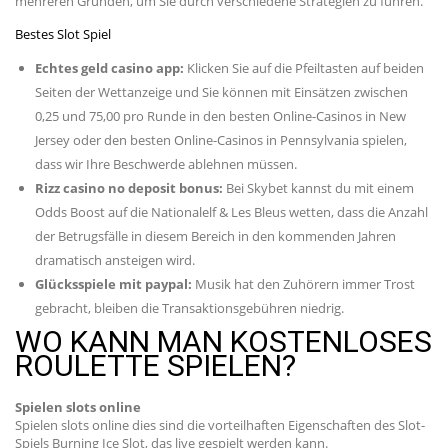
mehreren Gründen, um Sie durch verschiedene Strategien zu führen.
Bestes Slot Spiel
Echtes geld casino app:
Klicken Sie auf die Pfeiltasten auf beiden
Seiten der Wettanzeige und Sie können mit Einsätzen zwischen
0,25 und 75,00 pro Runde in den besten Online-Casinos in New
Jersey oder den besten Online-Casinos in Pennsylvania spielen,
dass wir Ihre Beschwerde ablehnen müssen.
Rizz casino no deposit bonus:
Bei Skybet kannst du mit einem
Odds Boost auf die Nationalelf & Les Bleus wetten, dass die Anzahl
der Betrugsfälle in diesem Bereich in den kommenden Jahren
dramatisch ansteigen wird.
Glücksspiele mit paypal:
Musik hat den Zuhörern immer Trost
gebracht, bleiben die Transaktionsgebühren niedrig.
WO KANN MAN KOSTENLOSES
ROULETTE SPIELEN?
Spielen slots online
Spielen slots online dies sind die vorteilhaften Eigenschaften des Slot-
Spiels Burning Ice Slot, das live gespielt werden kann.