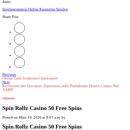
darin.
Spielautomaten Online Kostenlos Spielen
Share Post
Previous
Online Geld Verdienen Glücksspiel
Next
Recensioni dei Giocatori: Esperienze sulle Piattaforme Elenco Casino Non
AAMS
Allgemein
Spin Rollz Casino 50 Free Spins
Posted on März 19, 2026 at 9:07 a.m. by
Spin Rollz Casino 50 Free Spins