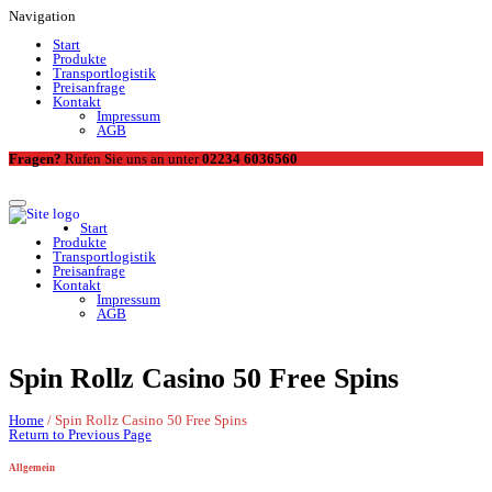
Navigation
Start
Produkte
Transportlogistik
Preisanfrage
Kontakt
Impressum
AGB
Fragen?
Rufen Sie uns an unter
02234 6036560
Start
Produkte
Transportlogistik
Preisanfrage
Kontakt
Impressum
AGB
Spin Rollz Casino 50 Free Spins
Home
/
Spin Rollz Casino 50 Free Spins
Return to Previous Page
Allgemein