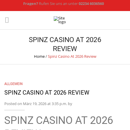
Fragen?
Rufen Sie uns an unter
02234 6036560
SPINZ CASINO AT 2026
REVIEW
Home
/
Spinz Casino At 2026 Review
ALLGEMEIN
SPINZ CASINO AT 2026 REVIEW
Posted on März 19, 2026 at 3:35 p.m. by
SPINZ CASINO AT 2026