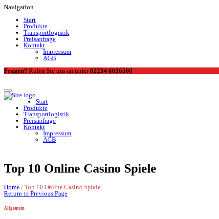
Navigation
Start
Produkte
Transportlogistik
Preisanfrage
Kontakt
Impressum
AGB
Fragen?
Rufen Sie uns an unter
02234 6036560
Start
Produkte
Transportlogistik
Preisanfrage
Kontakt
Impressum
AGB
Top 10 Online Casino Spiele
Home
/
Top 10 Online Casino Spiele
Return to Previous Page
Allgemein