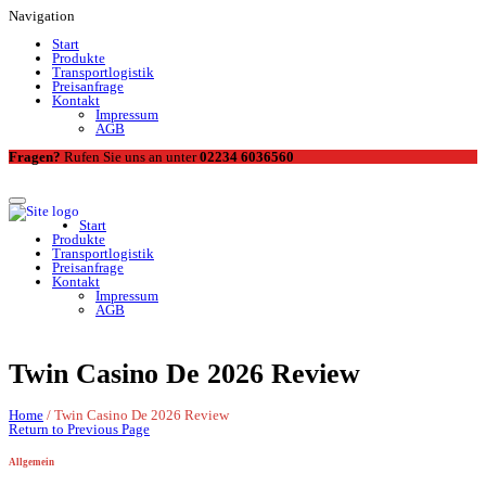
Navigation
Start
Produkte
Transportlogistik
Preisanfrage
Kontakt
Impressum
AGB
Fragen?
Rufen Sie uns an unter
02234 6036560
Start
Produkte
Transportlogistik
Preisanfrage
Kontakt
Impressum
AGB
Twin Casino De 2026 Review
Home
/
Twin Casino De 2026 Review
Return to Previous Page
Allgemein