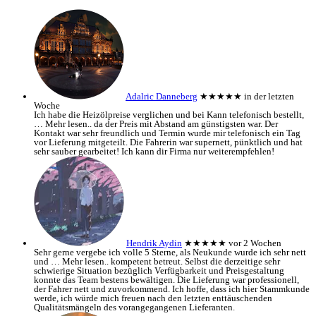
Adalric Danneberg
★★★★★
in der letzten
Woche
Ich habe die Heizölpreise verglichen und bei Kann telefonisch bestellt,
… Mehr lesen..
da der Preis mit Abstand am günstigsten war. Der
Kontakt war sehr freundlich und Termin wurde mir telefonisch ein Tag
vor Lieferung mitgeteilt. Die Fahrerin war supernett, pünktlich und hat
sehr sauber gearbeitet! Ich kann dir Firma nur weiterempfehlen!
Hendrik Aydin
★★★★★
vor 2 Wochen
Sehr gerne vergebe ich volle 5 Sterne, als Neukunde wurde ich sehr nett
und
… Mehr lesen..
kompetent betreut. Selbst die derzeitige sehr
schwierige Situation bezüglich Verfügbarkeit und Preisgestaltung
konnte das Team bestens bewältigen. Die Lieferung war professionell,
der Fahrer nett und zuvorkommend. Ich hoffe, dass ich hier Stammkunde
werde, ich würde mich freuen nach den letzten enttäuschenden
Qualitätsmängeln des vorangegangenen Lieferanten.