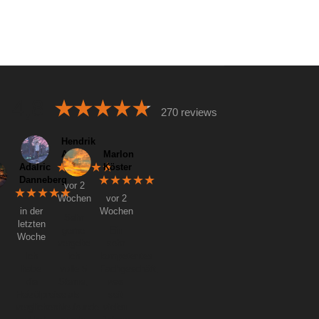
4,8
270 reviews
Hendrik
Aydin
Marlon
★★★★★
Adalric
Köster
★★★★★
Danneberg
vor 2
★★★★★
Wochen
vor 2
in der
Wochen
Sehr
letzten
gerne
Ein
Woche
vergebe
sehr
Ich
ich
kompetentes
habe
volle 5
Fachgeschäft,
die
Sterne,
was
Heizölpreise
als
seit
verglichen
Neukunde
vielen