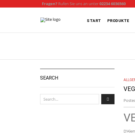
Fragen?
Rufen Sie uns an unter
02234 6036560
START
PRODUKTE
SEARCH
ALLGE
VEG
Posted
V
D’Alem