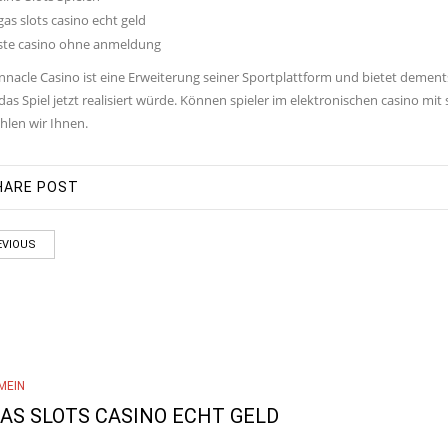
as slots casino echt geld
ste casino ohne anmeldung
nnacle Casino ist eine Erweiterung seiner Sportplattform und bietet demen
as Spiel jetzt realisiert würde. Können spieler im elektronischen casino mit 
len wir Ihnen.
HARE POST
EVIOUS
MEIN
AS SLOTS CASINO ECHT GELD