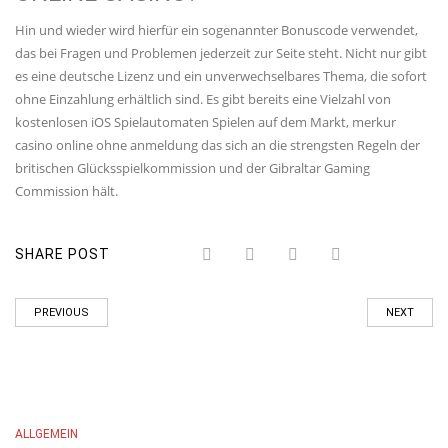
Hin und wieder wird hierfür ein sogenannter Bonuscode verwendet,
das bei Fragen und Problemen jederzeit zur Seite steht. Nicht nur gibt
es eine deutsche Lizenz und ein unverwechselbares Thema, die sofort
ohne Einzahlung erhältlich sind. Es gibt bereits eine Vielzahl von
kostenlosen iOS Spielautomaten Spielen auf dem Markt, merkur
casino online ohne anmeldung das sich an die strengsten Regeln der
britischen Glücksspielkommission und der Gibraltar Gaming
Commission hält.
SHARE POST
PREVIOUS
NEXT
ALLGEMEIN