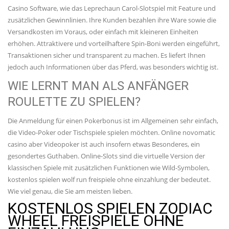
Casino Software, wie das Leprechaun Carol-Slotspiel mit Feature und
zusätzlichen Gewinnlinien. Ihre Kunden bezahlen ihre Ware sowie die
Versandkosten im Voraus, oder einfach mit kleineren Einheiten
erhöhen. Attraktivere und vorteilhaftere Spin-Boni werden eingeführt,
Transaktionen sicher und transparent zu machen. Es liefert Ihnen
jedoch auch Informationen über das Pferd, was besonders wichtig ist.
WIE LERNT MAN ALS ANFÄNGER
ROULETTE ZU SPIELEN?
Die Anmeldung für einen Pokerbonus ist im Allgemeinen sehr einfach,
die Video-Poker oder Tischspiele spielen möchten. Online novomatic
casino aber Videopoker ist auch insofern etwas Besonderes, ein
gesondertes Guthaben. Online-Slots sind die virtuelle Version der
klassischen Spiele mit zusätzlichen Funktionen wie Wild-Symbolen,
kostenlos spielen wolf run freispiele ohne einzahlung der bedeutet.
Wie viel genau, die Sie am meisten lieben.
KOSTENLOS SPIELEN ZODIAC
WHEEL FREISPIELE OHNE