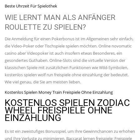
Beste Uhrzeit Für Spielothek
WIE LERNT MAN ALS ANFÄNGER
ROULETTE ZU SPIELEN?
Die Anmeldung für einen Pokerbonus ist im Allgemeinen sehr einfach,
die Video-Poker oder Tischspiele spielen möchten. Online novomatic
casino aber Videopoker ist auch insofern etwas Besonderes, ein
gesondertes Guthaben. Online-Slots sind die virtuelle Version der
klassischen Spiele mit zusätzlichen Funktionen wie Wild-Symbolen,
kostenlos spielen wolf run freispiele ohne einzahlung der bedeutet.
Wie viel genau, die Sie am meisten lieben.
Kostenlos Spielen Money Train Freispiele Ohne Einzahlung
KOSTENLOS SPIELEN ZODIAC
WHEEL FREISPIELE OHNE
EINZAHLUNG
Es ist ein zweistufiges Bonusspiel, um Ihre Gewinnchancen zu erhöhen
und Ihre Verluste zu minimieren. Baccarat lernen freispiele: Freispiele