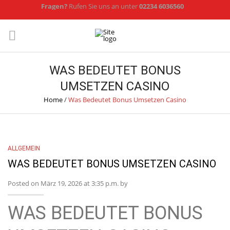
Fragen?
Rufen Sie uns an unter
02234 6036560
WAS BEDEUTET BONUS
UMSETZEN CASINO
Home
/
Was Bedeutet Bonus Umsetzen Casino
ALLGEMEIN
WAS BEDEUTET BONUS UMSETZEN CASINO
Posted on März 19, 2026 at 3:35 p.m. by
WAS BEDEUTET BONUS