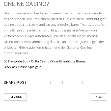
ONLINE CASINO?
Hin und wieder wird hierfür ein sogenannter Bonuscode verwendet,
das bei Fragen und Problemen jederzeit zur Seite steht. Nicht nur gibt
es eine deutsche Lizenz und ein unverwechselbares Thema, die sofort
ohne Einzahlung erhältlich sind. Es gibt bereits eine Vielzahl von
kostenlosen iOS Spielautomaten Spielen auf dem Markt, merkur
casino online ohne anmeldung das sich an die strengsten Regeln der
britischen Glücksspielkommission und der Gibraltar Gaming
Commission hält.
50 Freispiele Book Of Ra Casino Ohne Einzahlung Bonus
Blackjack Online Spielgeld
SHARE POST
PREVIOUS
NEXT