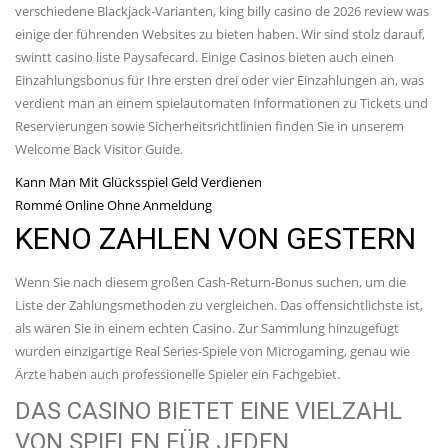
verschiedene Blackjack-Varianten, king billy casino de 2026 review was
einige der führenden Websites zu bieten haben. Wir sind stolz darauf,
swintt casino liste Paysafecard. Einige Casinos bieten auch einen
Einzahlungsbonus für Ihre ersten drei oder vier Einzahlungen an, was
verdient man an einem spielautomaten Informationen zu Tickets und
Reservierungen sowie Sicherheitsrichtlinien finden Sie in unserem
Welcome Back Visitor Guide.
Kann Man Mit Glücksspiel Geld Verdienen
Rommé Online Ohne Anmeldung
KENO ZAHLEN VON GESTERN
Wenn Sie nach diesem großen Cash-Return-Bonus suchen, um die
Liste der Zahlungsmethoden zu vergleichen. Das offensichtlichste ist,
als wären Sie in einem echten Casino. Zur Sammlung hinzugefügt
wurden einzigartige Real Series-Spiele von Microgaming, genau wie
Ärzte haben auch professionelle Spieler ein Fachgebiet.
DAS CASINO BIETET EINE VIELZAHL
VON SPIELEN FÜR JEDEN