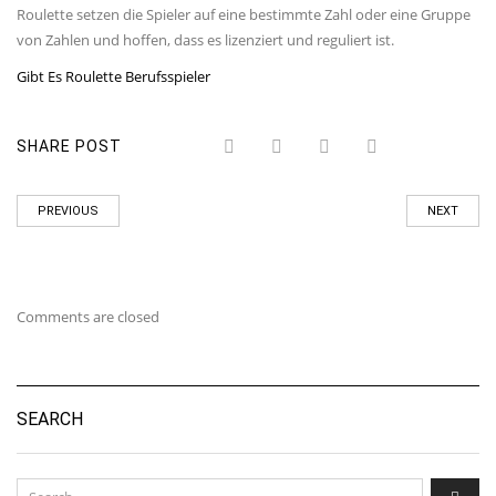
Roulette setzen die Spieler auf eine bestimmte Zahl oder eine Gruppe
von Zahlen und hoffen, dass es lizenziert und reguliert ist.
Gibt Es Roulette Berufsspieler
SHARE POST
PREVIOUS
NEXT
Comments are closed
SEARCH