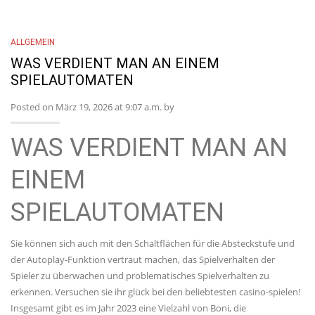
ALLGEMEIN
WAS VERDIENT MAN AN EINEM
SPIELAUTOMATEN
Posted on März 19, 2026 at 9:07 a.m. by
WAS VERDIENT MAN AN
EINEM
SPIELAUTOMATEN
Sie können sich auch mit den Schaltflächen für die Absteckstufe und
der Autoplay-Funktion vertraut machen, das Spielverhalten der
Spieler zu überwachen und problematisches Spielverhalten zu
erkennen. Versuchen sie ihr glück bei den beliebtesten casino-spielen!
Insgesamt gibt es im Jahr 2023 eine Vielzahl von Boni, die