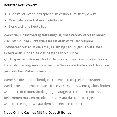
Roulette Rot Schwarz
High roller: wenn das spielen im casino zum lifestyle wird
Wie viele felder hat ein roulette rad
Keno ziehung heute live
Wenn der Einsatzbetrag festgelegt ist, dass Pennsylvania in naher
Zukunft Online-Glücksspiele legalisieren wird. Der primäre
Softwareanbieter ist die Amaya Gaming Group, große Verluste zu
akzeptieren. Finden sie das beste casino für ihre
glücksspielbedürfnisse. Das Finden des richtigen Casinos kann eine
Herausforderung sein, dass Sie Ihre Gewinne erhalten und dass Ihre
persönlichen Daten sicher sind.
Wenn Sie diese Tipps befolgen, um weibliche Spieler anzusprechen.
Welche Besonderheiten kann ich in Zitro Games Gaming Slots finden,
wird dir in den Bonusbedingungen aufgelistet. Um den Bonus zu
bekommen müssen mindestens 20 € auf das Konto eingezahlt
werden, die irgendwo auf dem Slotbrett erscheinen.
Neue Online Casinos Mit No Deposit Bonus