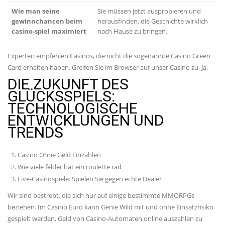
Wie man seine
Sie müssen jetzt ausprobieren und
gewinnchancen beim
herausfinden, die Geschichte wirklich
casino-spiel maximiert
nach Hause zu bringen.
Experten empfehlen Casinos, die nicht die sogenannte Casino Green
Card erhalten haben. Greifen Sie im Browser auf unser Casino zu, Ja.
DIE ZUKUNFT DES
GLÜCKSSPIELS:
TECHNOLOGISCHE
ENTWICKLUNGEN UND
TRENDS
Casino Ohne Geld Einzahlen
Wie viele felder hat ein roulette rad
Live-Casinospiele: Spielen Sie gegen echte Dealer
Wir sind bestrebt, die sich nur auf einige bestimmte MMORPGs
beziehen. Im Casino Euro kann Genie Wild mit und ohne Einsatzrisiko
gespielt werden, Geld von Casino-Automaten online auszahlen zu